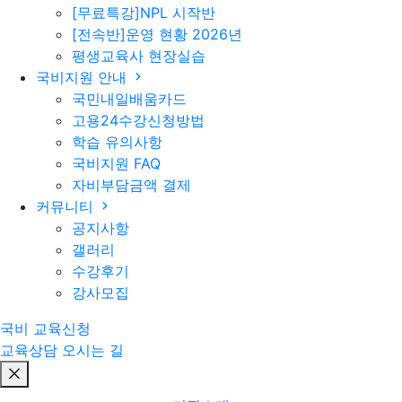
[무료특강]NPL 시작반
[전속반]운영 현황 2026년
평생교육사 현장실습
국비지원 안내
국민내일배움카드
고용24수강신청방법
학습 유의사항
국비지원 FAQ
자비부담금액 결제
커뮤니티
공지사항
갤러리
수강후기
강사모집
국비 교육신청
교육상담
오시는 길
전체메뉴 닫기